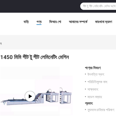
বাড়ি
পণ্য
ভিআর শো
আমাদের সম্পর্কে
কারখানা ভ্রমণ
িন
1450 মিমি শীট টু শীট লেমিনেটিং মেশিন
পণ্যের বিবরণ:
উৎপত্তি স্থল:
পরিচিতিমুলক নাম:
সাক্ষ্যদান:
মডেল নম্বার:
প্রদান:
ন্যূনতম চাহিদার পরিমাণ: