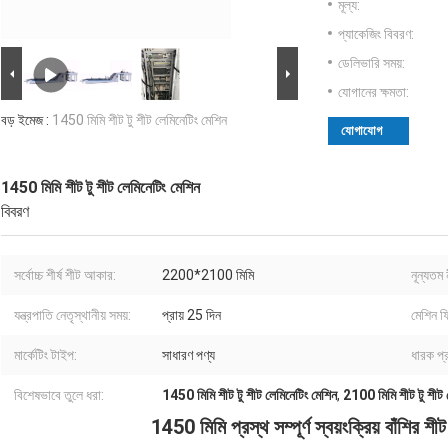
মূল্য:
প্যাকেজিং বিবরণ:
ডেলিভারি সময়:
যোগানের ক্ষমতা:
বড় ইমেজ :
1450 মিমি শীট টু শীট লেমিনেটিং মেশিন
যোগাযোগ
1450 মিমি শীট টু শীট লেমিনেটিং মেশিন
বিবরণ
সর্বোচ্চ শীর্ষ শীট আকার:
2200*2100 মিমি
নূন্যতম
যন্ত্রপাতি নেতৃস্থানীয় সময়:
প্রায় 25 দিন
মেশিন ফি
মার্কেটিং টাইপ:
সাধারণ পণ্য
ধারক প্
বিশেষভাবে তুলে ধরা:
1450 মিমি শীট টু শীট লেমিনেটিং মেশিন
,
2100 মিমি শীট টু শীট 
1450 মিমি প্রস্থ সম্পূর্ণ স্বয়ংক্রিয় বাঁশির 