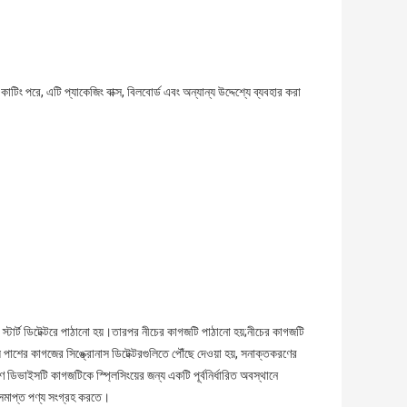
িং পরে, এটি প্যাকেজিং বাক্স, বিলবোর্ড এবং অন্যান্য উদ্দেশ্যে ব্যবহার করা
টার্ট ডিটেক্টরে পাঠানো হয়।তারপর নীচের কাগজটি পাঠানো হয়;নীচের কাগজটি
শের কাগজের সিঙ্ক্রোনাস ডিটেক্টরগুলিতে পৌঁছে দেওয়া হয়, সনাক্তকরণের
 ডিভাইসটি কাগজটিকে স্প্লিসিংয়ের জন্য একটি পূর্বনির্ধারিত অবস্থানে
 সমাপ্ত পণ্য সংগ্রহ করতে।