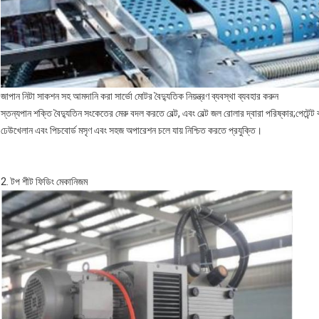
জাপান নিটা সাকশন সহ আমদানি করা সার্ভো মোটর বৈদ্যুতিক নিয়ন্ত্রণ ব্যবস্থা ব্যবহার করুন
স্তন্যপান শক্তি বৈদ্যুতিন সংকেতের মেরু বদল করতে বেল্ট, এবং বেল্ট জল রোলার দ্বারা পরিষ্কার;পেটেন্ট 
ঢেউখেলান এবং পিচবোর্ড মসৃণ এবং সহজ অপারেশন চলে যায় নিশ্চিত করতে প্রযুক্তি।
2. টপ শীট ফিডিং মেকানিজম