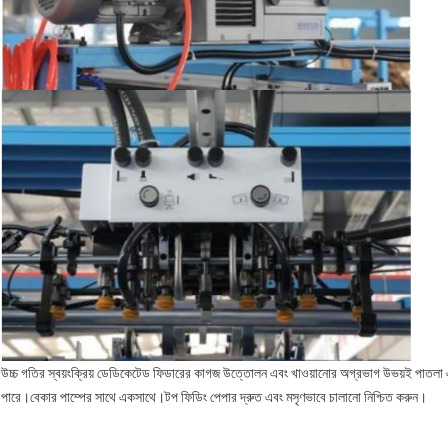
উচ্চ গতির স্বয়ংক্রিয় ডেডিকেটেড ফিডারের কাগজ উত্তোলন এবং খাওয়ানোর অগ্রভাগ উভয়ই পাতলা এ
পারে।বেকার পাম্পের সাথে একসাথে।টপ ফিডিং পেপার দ্রুত এবং মসৃণভাবে চালানো নিশ্চিত করুন।