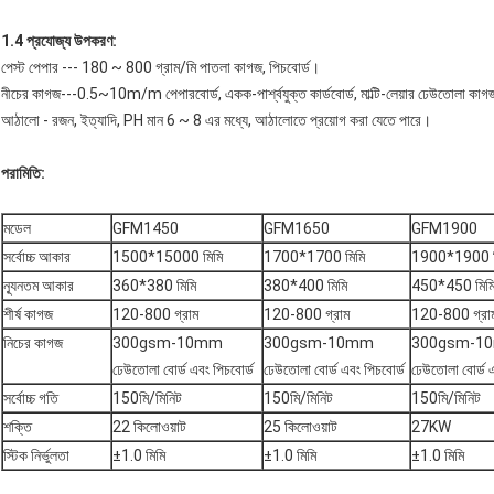
1.4 প্রযোজ্য উপকরণ:
পেস্ট পেপার --- 180 ~ 800 গ্রাম/মি পাতলা কাগজ, পিচবোর্ড।
নীচের কাগজ---0.5~10m/m পেপারবোর্ড, একক-পার্শ্বযুক্ত কার্ডবোর্ড, মাল্টি-লেয়ার ঢেউতোলা কাগজ, ম
আঠালো - রজন, ইত্যাদি, PH মান 6 ~ 8 এর মধ্যে, আঠালোতে প্রয়োগ করা যেতে পারে।
পরামিতি:
মডেল
GFM1450
GFM1650
GFM1900
সর্বোচ্চ আকার
1500*15000 মিমি
1700*1700 মিমি
1900*1900 ম
ন্যূনতম আকার
360*380 মিমি
380*400 মিমি
450*450 মিম
শীর্ষ কাগজ
120-800 গ্রাম
120-800 গ্রাম
120-800 গ্রা
নিচের কাগজ
300gsm-10mm
300gsm-10mm
300gsm-1
ঢেউতোলা বোর্ড এবং পিচবোর্ড
ঢেউতোলা বোর্ড এবং পিচবোর্ড
ঢেউতোলা বোর্ড এ
সর্বোচ্চ গতি
150মি/মিনিট
150মি/মিনিট
150মি/মিনিট
শক্তি
22 কিলোওয়াট
25 কিলোওয়াট
27KW
স্টিক নির্ভুলতা
±1.0 মিমি
±1.0 মিমি
±1.0 মিমি