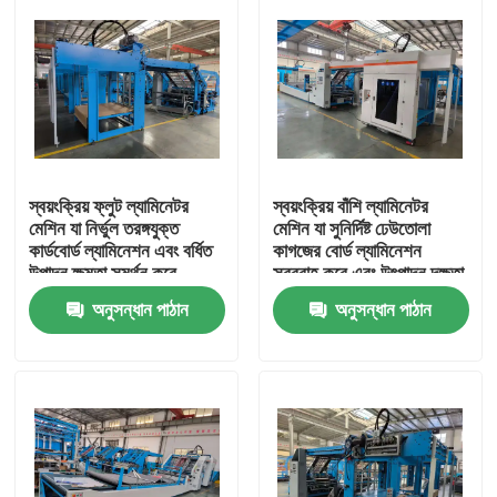
স্বয়ংক্রিয় ফ্লুট ল্যামিনেটর
স্বয়ংক্রিয় বাঁশি ল্যামিনেটর
মেশিন যা নির্ভুল তরঙ্গযুক্ত
মেশিন যা সুনির্দিষ্ট ঢেউতোলা
কার্ডবোর্ড ল্যামিনেশন এবং বর্ধিত
কাগজের বোর্ড ল্যামিনেশন
উত্পাদন ক্ষমতা সমর্থন করে
সরবরাহ করে এবং উৎপাদন দক্ষতা
বৃদ্ধি করে
অনুসন্ধান পাঠান
অনুসন্ধান পাঠান
বাড়ি
পণ্য
ভিআর শো