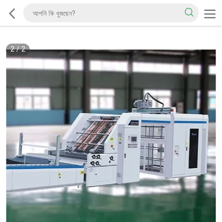
2
/
2