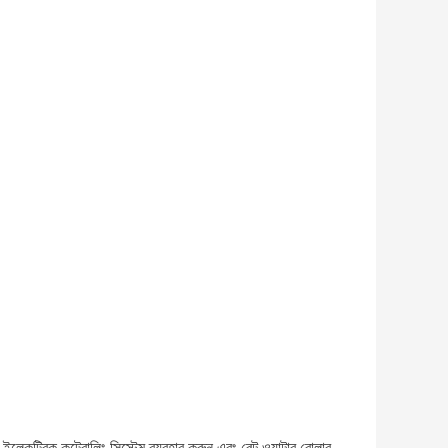
েকট্রিক কন্ট্রোলিং সিস্টেম ব্যবহার করুন এবং বেল্ট ওয়াটার রোলার