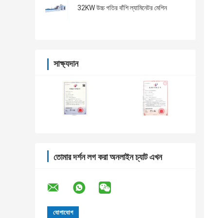
32KW উচ্চ গতির বাঁশি ল্যামিনেটর মেশিন
সাক্ষ্যদান
তোমার দর্শন লগ করা অনলাইন চ্যাট এখন