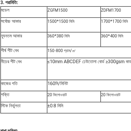
3. পরামিতি:
মডেল
ZGFM1500
ZDFM1700
সর্বোচ্চ আকার
1500*1500 মিমি
1700*1700 মিমি
ন্যূনতম আকার
360*380 মিমি
360*400 মিমি
শীর্ষ শীট বেধ
150-800 গ্রাম/㎡
নীচের শীট বেধ
≤10mm ABCDEF ঢেউতোলা বোর্ড ≥300gsm কার্ডব
কাজের গতি
160মি/মিনিট
শক্তি
20 কিলোওয়াট
20 কিলোওয়াট
স্টিক নির্ভুলতা
±0.8 মিমি
শাখা ভূমিকা
: