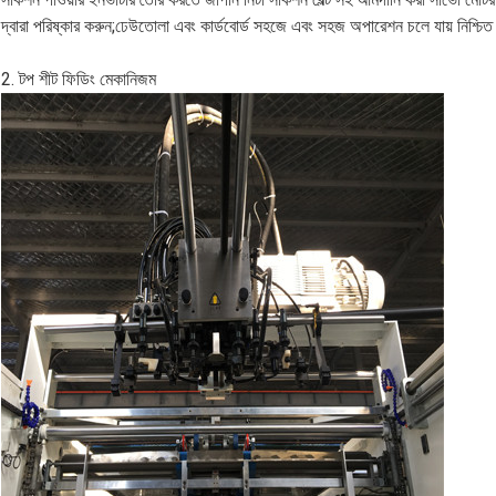
দ্বারা পরিষ্কার করুন;ঢেউতোলা এবং কার্ডবোর্ড সহজে এবং সহজ অপারেশন চলে যায় নিশ্চিত ক
2. টপ শীট ফিডিং মেকানিজম