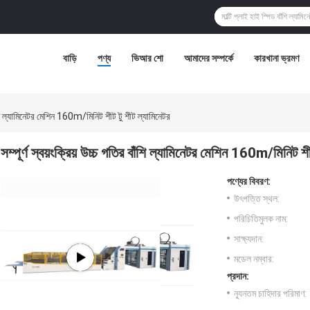
বাড়ি
পণ্য
ভিআর শো
আমাদের সম্পর্কে
কারখানা ভ্রমণ
 বাঁশি ল্যামিনেটর মেশিন 160m/মিনিট শীট টু শীট ল্যামিনেটর
সম্পূর্ণ স্বয়ংক্রিয় উচ্চ গতির বাঁশি ল্যামিনেটর মেশিন 160m/মিনিট শী
পণ্যের বিবরণ:
উৎপত্তি স্থল:
পরিচিতিমুলক নাম:
সাক্ষ্যদান:
মডেল নম্বার:
প্রদান:
ন্যূনতম চাহিদার পরিমাণ: