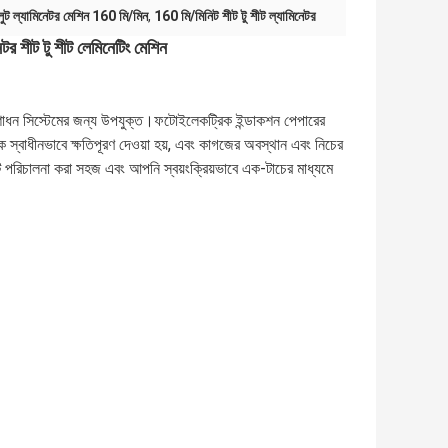
্লুট ল্যামিনেটর মেশিন 160 মি/মিন
,
160 মি/মিনিট শীট টু শীট ল্যামিনেটর
িনেটর শীট টু শীট লেমিনেটিং মেশিন
ংশোধন সিস্টেমের জন্য উপযুক্ত।ফটোইলেকট্রিক ইন্ডাকশন পেপারের
 স্বাধীনভাবে ক্ষতিপূরণ দেওয়া হয়, এবং কাগজের অবস্থান এবং নিচের
টি পরিচালনা করা সহজ এবং আপনি স্বয়ংক্রিয়ভাবে এক-টাচের মাধ্যমে