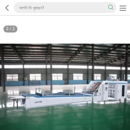
2
/
2