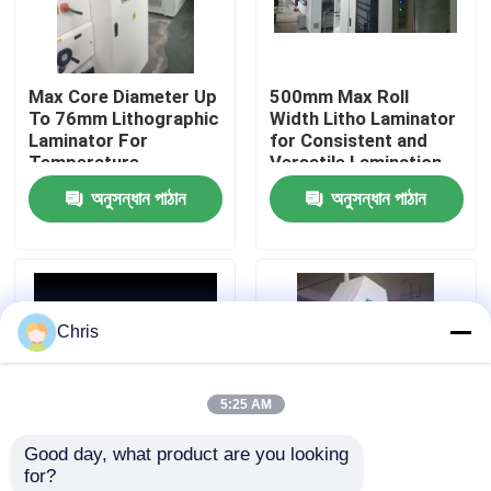
আমাদের সম্পর্কে
Max Core Diameter Up
500mm Max Roll
To 76mm Lithographic
Width Litho Laminator
কারখানা ভ্রমণ
Laminator For
for Consistent and
Temperature
Versatile Lamination
Lamination
Applications
অনুসন্ধান পাঠান
অনুসন্ধান পাঠান
মান নিয়ন্ত্রণ
যোগাযোগ করুন
Chris
উচ্চ গতির বাঁশি ল্যামিনেটর মেশিন
5:25 AM
স্বয়ংক্রিয় বাঁশি লেমিনেটর মেশিন
Good day, what product are you looking 
for?
লিথো ল্যামিনেটর
600*800 Litho
Max Film Thickness