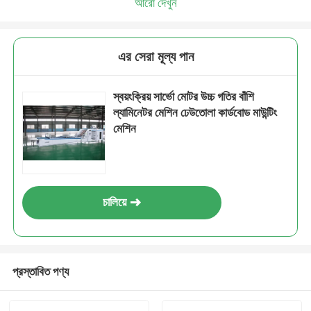
আরো দেখুন
এর সেরা মূল্য পান
স্বয়ংক্রিয় সার্ভো মোটর উচ্চ গতির বাঁশি
ল্যামিনেটর মেশিন ঢেউতোলা কার্ডবোড মাউন্টিং
মেশিন
চালিয়ে
প্রস্তাবিত পণ্য