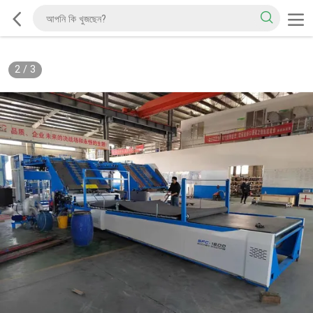
2
/
3