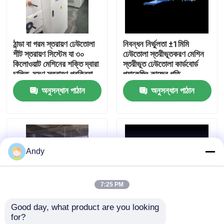
আমাদের সম্পর্কে
ঠান্ডা বা গরম স্তরায়ণ ঢেউতোলা
নিবন্ধন নির্ভুলতা ±1মিমি
শীট স্তরায়ণ সিস্টেম যা ৩০
ঢেউতোলা স্তরীভূতকরণ মেশিন
কারখানা ভ্রমণ
কিলোওয়াট মেশিনের শক্তি দ্বারা
স্তরীভূত ঢেউতোলা কার্ডবোর্ড
চালিত, মসৃণ স্তরায়ণ প্রক্রিয়া
প্যাকেজিং কাজের গতি
নিশ্চিত করে
200মিমি/মিনিট
অনুসন্ধান পাঠান
অনুসন্ধান পাঠান
মান নিয়ন্ত্রণ
যোগাযোগ করুন
Andy
উচ্চ গতির বাঁশি ল্যামিনেটর মেশিন
7:25 PM
স্বয়ংক্রিয় বাঁশি লেমিনেটর মেশিন
Good day, what product are you looking 
for?
লিথো ল্যামিনেটর
নিবন্ধন নির্ভুলতা ±1mm
কোল্ড বা হট ল্যামিনেটিং সর্বাধিক