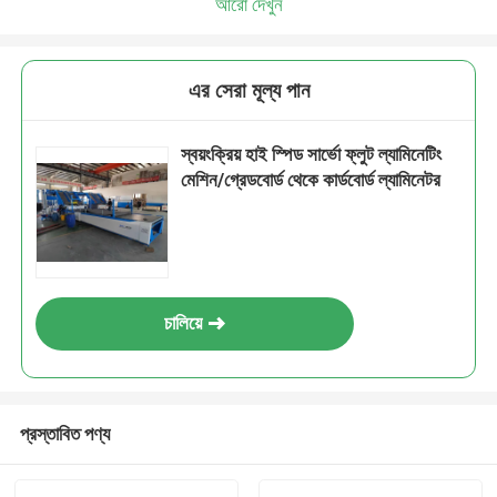
আরো দেখুন
এর সেরা মূল্য পান
স্বয়ংক্রিয় হাই স্পিড সার্ভো ফ্লুট ল্যামিনেটিং
মেশিন/গ্রেডবোর্ড থেকে কার্ডবোর্ড ল্যামিনেটর
চালিয়ে
প্রস্তাবিত পণ্য