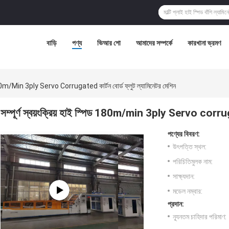
বাড়ি
পণ্য
ভিআর শো
আমাদের সম্পর্কে
কারখানা ভ্রমণ
পিড 180m/min 3ply Servo Corrugated কার্টন বোর্ড ফ্লুট ল্যামিনেটর মেশিন
সম্পূর্ণ স্বয়ংক্রিয় হাই স্পিড 180m/min 3ply Servo corrugat
পণ্যের বিবরণ:
উৎপত্তি স্থল:
পরিচিতিমুলক নাম:
সাক্ষ্যদান:
মডেল নম্বার:
প্রদান:
ন্যূনতম চাহিদার পরিমাণ: