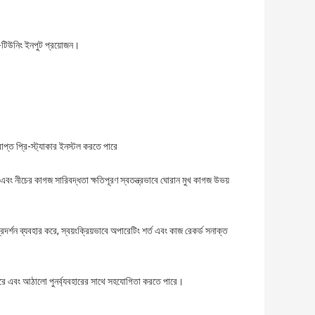
টো-টিউনিং ইনপুট প্রয়োজন।
রাপ্ত প্রি-স্ট্যাকার ইনস্টল করতে পারে
বং নীচের কাগজ সারিবদ্ধতা ক্ষতিপূরণ স্বতন্ত্রভাবে ঘোরান মুখ কাগজ উভয়
রদর্শন ব্যবহার করে, স্বয়ংক্রিয়ভাবে অপারেটিং শর্ত এবং কাজ রেকর্ড সনাক্ত
তে পারে এবং আঠালো পুনর্ব্যবহারের সাথে সহযোগিতা করতে পারে।