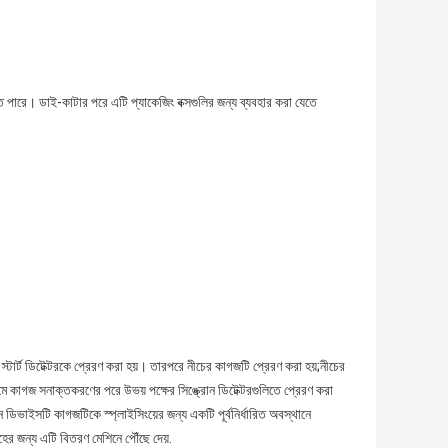
ে পারে। ডাই-কাটার পরে এটি প্যাকেজিং বক্সগুলির জন্য ব্যবহার করা যেতে
ার্ট ডিটেক্টরকে প্রেরণ করা হয়। তারপরে নীচের কাগজটি প্রেরণ করা হয়;নীচের
াগজ সনাক্তকরণের পরে উভয় পক্ষের সিঙ্ক্রোন ডিটেক্টরগুলিতে প্রেরণ করা
িভাইসটি কাগজটিকে স্প্লাইসিংয়ের জন্য একটি পূর্বনির্ধারিত অবস্থানে
ের জন্য এটি বিতরণ মেশিনে পৌঁছে দেয়.