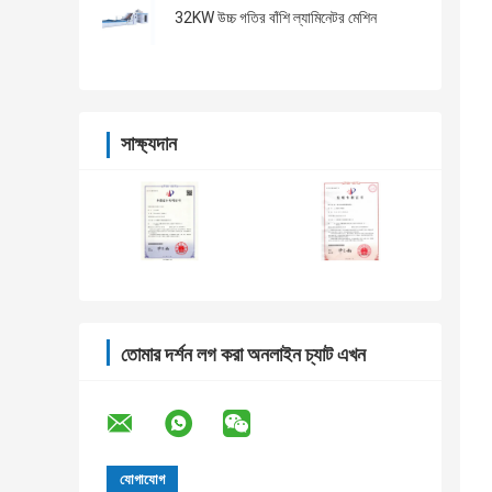
32KW উচ্চ গতির বাঁশি ল্যামিনেটর মেশিন
সাক্ষ্যদান
তোমার দর্শন লগ করা অনলাইন চ্যাট এখন