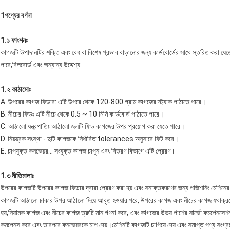
1পণ্যের বর্ণনা
1.১ ফাংশনঃ
কাগজটি উপাদানটির শক্তি এবং বেধ বা বিশেষ প্রভাব বাড়ানোর জন্য কার্ডবোর্ডের সাথে স্তরিত করা যেত
পারে,বিলবোর্ড এবং অন্যান্য উদ্দেশ্য.
1.২ কাঠামোঃ
A. উপরের কাগজ ফিডার: এটি উপরে থেকে 120-800 গ্রাম কাগজের স্ট্যাক পাঠাতে পারে।
B. নীচের ফিডঃ এটি নীচে থেকে 0.5 ~ 10 মিমি কার্ডবোর্ড পাঠাতে পারে।
C. আঠালো যন্ত্রপাতিঃ আঠালো জলটি ফিড কাগজের উপর প্রয়োগ করা যেতে পারে।
D. নিয়ন্ত্রক সংস্থা - দুটি কাগজকে নির্ধারিত tolerances অনুসারে ফিট করে।
E. চাপযুক্ত কনভেয়র... সংযুক্ত কাগজ চাপুন এবং বিতরণ বিভাগে এটি প্রেরণ।
1.৩ নীতিমালাঃ
উপরের কাগজটি উপরের কাগজ ফিডার দ্বারা প্রেরণ করা হয় এবং সনাক্তকরণের জন্য পজিশনিং মেশিনের স্ট
কাগজটি আঠালো চাকার উপর আঠালো দিয়ে আবৃত হওয়ার পরে, উপরের কাগজ এবং নীচের কাগজ যথাক্রমে ক
হয়,নিয়ামক কাগজ এবং নীচের কাগজ ত্রুটি মান গণনা করে, এবং কাগজের উভয় পাশের সার্ভো কমপেনসেশন ড
কমপেনস করে এবং তারপরে কনভেয়রকে চাপ দেয়।মেশিনটি কাগজটি চাপিয়ে দেয় এবং সমাপ্ত পণ্য সংগ্রহ