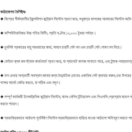
কাঠামোগত বৈশিষ্ট্যঃ
◆ বিশ্বের শীর্ষস্থানীয় ট্রান্সমিশন কন্ট্রোল সিস্টেম গ্রহণ করে, শুধুমাত্র কাগজের আকারের সিস্টেম অ
◆ কম্পিউটারাইজড উচ্চ গতির ফিটিং, প্রতি ঘণ্টায় ১২,০০০ টুকরা পর্যন্ত।
◆ চুনলিউ প্রকারের বায়ু সরবরাহের মাথা, সামনে চারটি সেট নল এবং চারটি সেট শোষণ নল দিয়ে।
◆ ফেইডা ব্লক কম স্ট্যাক কার্ডবোর্ড গ্রহণ করে, যা প্যালেটে কাগজ লাগাতে পারে, এবং ট্র্যাক-সহায়তাপ্
◆ তল রেখার অগ্রবর্তী অবস্থান জানার জন্য বৈদ্যুতিক চোখের একাধিক সেট ব্যবহার করুন,এবং উপরের এ
পক্ষের সার্ভো মোটর করতে, যা সঠিক এবং মসৃণ।
◆ সম্পূর্ণ কার্যকরী ইলেকট্রনিক কন্ট্রোল সিস্টেম, মানব-মেশিন ইন্টারফেস এবং পিএলসি প্রোগ্রাম মডেল প্
করতে পারেন।
◆ স্বয়ংক্রিয়ভাবে আঠালো পুনর্নির্মাণ সিস্টেম স্বয়ংক্রিয়ভাবে হারিয়ে যাওয়া আঠালো ক্ষতিপূরণ কর