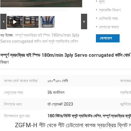
মূল্য:
প্যাকেজিং বিবরণ:
ডেলিভারি সময়:
যোগানের ক্ষমতা:
বড় ইমেজ :
সম্পূর্ণ স্বয়ংক্রিয় হাই স্পিড 180m/min 3ply
যোগাযোগ
Servo corrugated কার্টন বোর্ড ফ্লুট ল্যামিনেটর মেশিন
সম্পূর্ণ স্বয়ংক্রিয় হাই স্পিড 180m/min 3ply Servo corrugated কার্টন বোর্ড ফ্
বিবরণ
কাগজ বোর্ড আকার সর্বোচ্চ:
১৫০*১৫০ সেমি
কাগজের 
নেতৃত্বের সময়:
36 কার্যদিবস
ল্যামিনে
বিপণনের ধরন:
হট প্রোডাক্ট 2023
কন্টেইনা
বিশেষভাবে তুলে ধরা:
180 মিটার/মিনিট ফ্লুট ল্যামিনেটর মেশিন
,
সম্পূর্ণ স্বয়ংক্রিয় ফ্
ZGFM-H শীট থেকে শীট ঢেউতোলা কাগজ স্বয়ংক্রিয় ফ্লিট ল