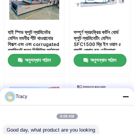
আমাদের সম্পর্কে
হাই স্পিড ফ্লুট ল্যামিনেটর
সম্পূর্ণ স্বয়ংক্রিয় কার্টন বোর্ড
কারখানা ভ্রমণ
মেশিন নমনীয় শীট খাওয়ানোর
ফ্লুট ল্যামিনেটিং মেশিন
বিকল্প এবং এবং corrugated
SFC1500 থ্রি ইন ওয়ান ৫
ল্যামিনেট জন্য ডিজিটাল আঠালো
প্লাই পেপার বক্স ঢেউতোলা
মান নিয়ন্ত্রণ
নিয়ন্ত্রণ প্রস্তাব
কার্ডবোর্ড ফ্লুট ল্যামিনেটর মেশিন
অনুসন্ধান পাঠান
অনুসন্ধান পাঠান
যোগাযোগ করুন
উচ্চ গতির বাঁশি ল্যামিনেটর মেশিন
Tracy
স্বয়ংক্রিয় বাঁশি লেমিনেটর মেশিন
8:09 AM
Good day, what product are you looking 
লিথো ল্যামিনেটর