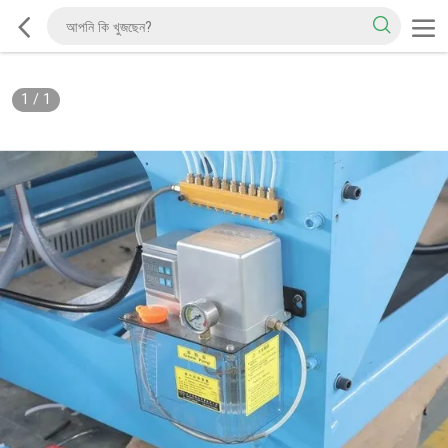
1
/
1