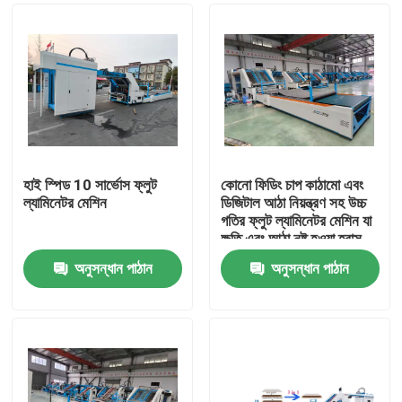
হাই স্পিড 10 সার্ভোস ফ্লুট
কোনো ফিডিং চাপ কাঠামো এবং
ল্যামিনেটর মেশিন
ডিজিটাল আঠা নিয়ন্ত্রণ সহ উচ্চ
গতির ফ্লুট ল্যামিনেটর মেশিন যা
ক্ষতি এবং আঠা নষ্ট হওয়া হ্রাস
করে
অনুসন্ধান পাঠান
অনুসন্ধান পাঠান
বাড়ি
পণ্য
ভিআর শো