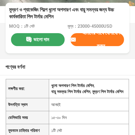
মুদ্রণ ও প্যাকেজিং শিল্পে ধুলো অপসারণ এবং বায়ু সমন্বয় জন্য উচ্চ
কার্যকারিতা পিল টার্নার মেশিন
MOQ：১টি সেট
মূল্য：23000-45000USD
আমাদের সাথে যোগাযোগ
ভালো দাম
করুন
পণ্যের বর্ণনা
ধুলো অপসারণ পিল টার্নার মেশিন
,
লক্ষণীয় করা:
বায়ু সমন্বয় পিল টার্নার মেশিন
,
মুদ্রণ পিল টার্নার মেশিন
উৎপত্তি স্থল
আনহুই
ডেলিভারি সময়
১৫-৩০ দিন
ন্যূনতম চাহিদার পরিমাণ
১টি সেট