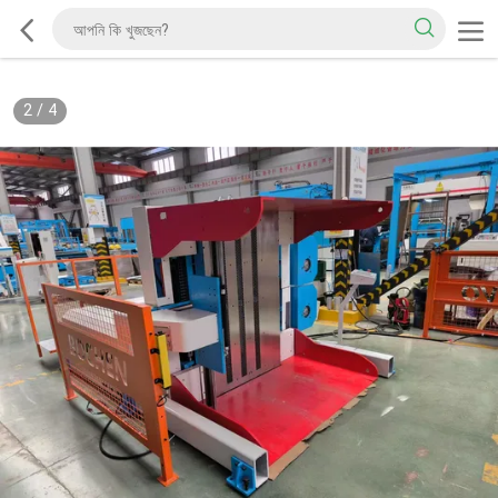
2
/
4