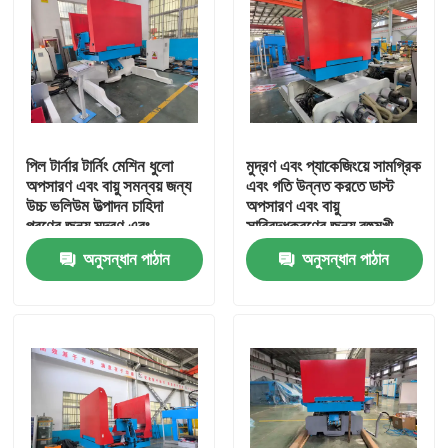
পিল টার্নার টার্নিং মেশিন ধুলো
মুদ্রণ এবং প্যাকেজিংয়ে সামগ্রিক
অপসারণ এবং বায়ু সমন্বয় জন্য
এবং গতি উন্নত করতে ডাস্ট
উচ্চ ভলিউম উত্পাদন চাহিদা
অপসারণ এবং বায়ু
পূরণের জন্য মুদ্রণ এবং
সারিবদ্ধকরণের জন্য বহুমুখী
প্যাকেজিং লাইন গতি উন্নত
স্তূপ টার্নার মেশিন
অনুসন্ধান পাঠান
অনুসন্ধান পাঠান
বাড়ি
পণ্য
ভিআর শো