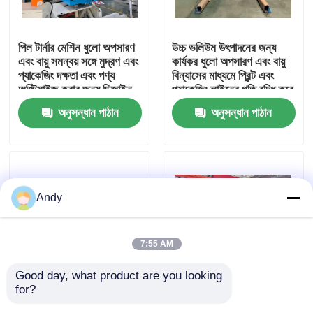
আমাদের সম্পর্কে
পিল টার্নার মেশিন ধুলো অপসারণ
উচ্চ ভলিউম উৎপাদনের জন্য
এবং বায়ু সমন্বয় সঙ্গে মুদ্রণ এবং
কার্যকর ধুলো অপসারণ এবং বায়ু
প্যাকেজিং দক্ষতা এবং পণ্য
বিন্যাসের মাধ্যমে প্রিন্ট এবং
কারখানা ভ্রমণ
অপ্টিমাইজ করার জন্য ডিজাইন
প্যাকেজিং লাইনের গতি বৃদ্ধি করে
করা
এমন পাইল টার্নার মেশিন
অনুসন্ধান পাঠান
অনুসন্ধান পাঠান
মান নিয়ন্ত্রণ
যোগাযোগ করুন
Andy
উচ্চ গতির বাঁশি ল্যামিনেটর মেশিন
7:55 AM
স্বয়ংক্রিয় বাঁশি লেমিনেটর মেশিন
Good day, what product are you looking 
for?
High-Performance Pile
মুদ্রণ ও প্যাকেজিং-এ চমৎকার
লিথো ল্যামিনেটর
Turner Machine for
দক্ষতার জন্য ডাস্ট অপসারণ এবং