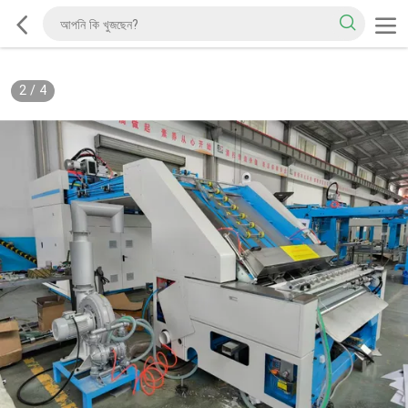
2
/
4