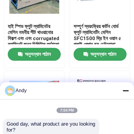
আমাদের সম্পর্কে
হাই স্পিড ফ্লুট ল্যামিনেটর
সম্পূর্ণ স্বয়ংক্রিয় কার্টন বোর্ড
মেশিন নমনীয় শীট খাওয়ানোর
ফ্লুট ল্যামিনেটিং মেশিন
কারখানা ভ্রমণ
বিকল্প এবং এবং corrugated
SFC1500 থ্রি ইন ওয়ান ৫
ল্যামিনেট জন্য ডিজিটাল আঠালো
প্লাই পেপার বক্স ঢেউতোলা
নিয়ন্ত্রণ প্রস্তাব
কার্ডবোর্ড ফ্লুট ল্যামিনেটর মেশিন
অনুসন্ধান পাঠান
অনুসন্ধান পাঠান
মান নিয়ন্ত্রণ
যোগাযোগ করুন
Andy
উচ্চ গতির বাঁশি ল্যামিনেটর মেশিন
7:04 PM
স্বয়ংক্রিয় বাঁশি লেমিনেটর মেশিন
Good day, what product are you looking 
for?
লিথো ল্যামিনেটর
স্বয়ংক্রিয় হাই স্পিড ফ্লুট
উচ্চ গতিসম্পন্ন ফ্লুট ল্যামিনেটিং