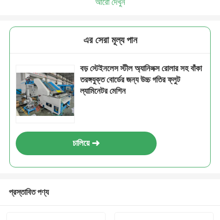
আরো দেখুন
এর সেরা মূল্য পান
বড় স্টেইনলেস স্টীল অ্যানিলক্স রোলার সহ বাঁকা
তরঙ্গযুক্ত বোর্ডের জন্য উচ্চ গতির ফ্লুট
ল্যামিনেটর মেশিন
চালিয়ে
প্রস্তাবিত পণ্য