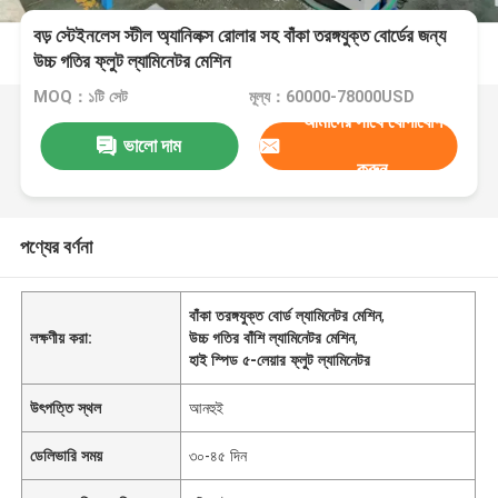
বড় স্টেইনলেস স্টীল অ্যানিলক্স রোলার সহ বাঁকা তরঙ্গযুক্ত বোর্ডের জন্য
উচ্চ গতির ফ্লুট ল্যামিনেটর মেশিন
MOQ：১টি সেট
মূল্য：60000-78000USD
আমাদের সাথে যোগাযোগ
ভালো দাম
করুন
পণ্যের বর্ণনা
বাঁকা তরঙ্গযুক্ত বোর্ড ল্যামিনেটর মেশিন
,
লক্ষণীয় করা:
উচ্চ গতির বাঁশি ল্যামিনেটর মেশিন
,
হাই স্পিড ৫-লেয়ার ফ্লুট ল্যামিনেটর
উৎপত্তি স্থল
আনহুই
ডেলিভারি সময়
৩০-৪৫ দিন