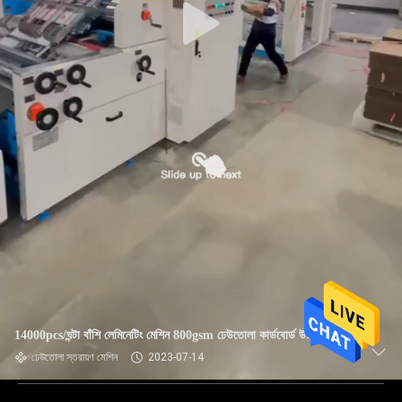
14000pcs/ঘন্টা বাঁশি লেমিনেটিং মেশিন 800gsm ঢেউতোলা কার্ডবোর্ড উচ্চ গতি
ঢেউতোলা স্তরায়ণ মেশিন
2023-07-14