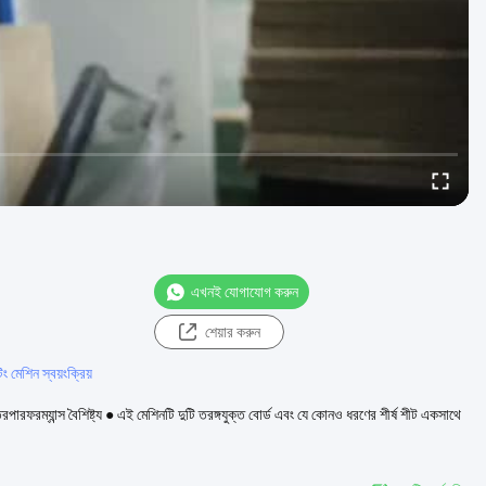
এখনই যোগাযোগ করুন
শেয়ার করুন
ং মেশিন স্বয়ংক্রিয়
রফরম্যান্স বৈশিষ্ট্য ● এই মেশিনটি দুটি তরঙ্গযুক্ত বোর্ড এবং যে কোনও ধরণের শীর্ষ শীট একসাথে