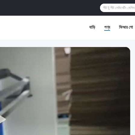
বাড়ি
পণ্য
ভিআর শো