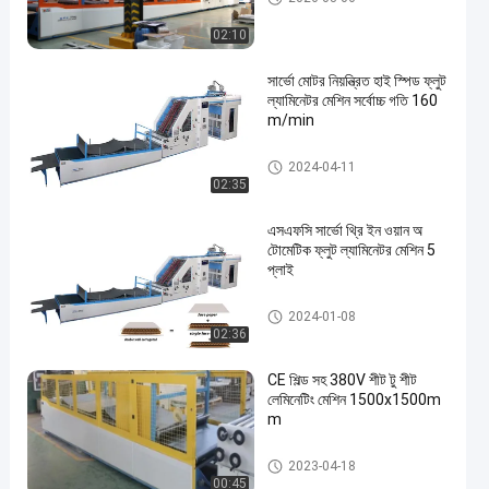
02:10
সার্ভো মোটর নিয়ন্ত্রিত হাই স্পিড ফ্লুট
ল্যামিনেটর মেশিন সর্বোচ্চ গতি 160
m/min
উচ্চ গতির বাঁশি ল্যামিনেটর মেশিন
2024-04-11
02:35
এসএফসি সার্ভো থ্রি ইন ওয়ান অ
টোমেটিক ফ্লুট ল্যামিনেটর মেশিন 5
প্লাই
লিথো ল্যামিনেটর
2024-01-08
02:36
CE শিল্ড সহ 380V শীট টু শীট
লেমিনেটিং মেশিন 1500x1500m
m
শীট টু শীট লেমিনেটিং মেশিন
2023-04-18
00:45